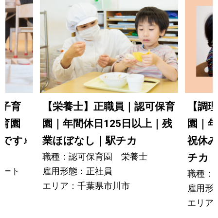
】子育
【栄養士】正職員｜認可保育
【調理
育園
園｜年間休日125日以上｜残
園｜年
事です
♪
業ほぼなし｜駅チカ
祝休
職種：認可保育園 栄養士
チカ
パート
雇用形態：正社員
職種：
エリア：千葉県市川市
雇用形
エリア