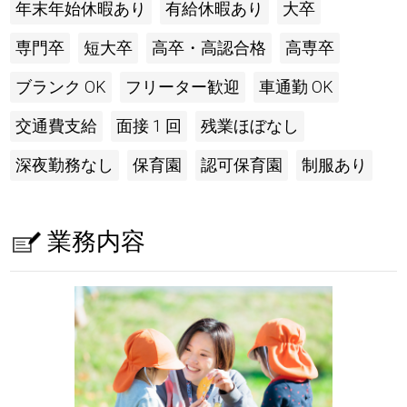
年末年始休暇あり
有給休暇あり
大卒
専門卒
短大卒
高卒・高認合格
高専卒
ブランク OK
フリーター歓迎
車通勤 OK
交通費支給
面接 1 回
残業ほぼなし
深夜勤務なし
保育園
認可保育園
制服あり
業務内容