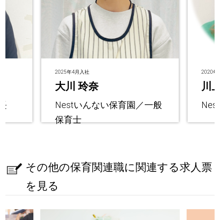
2025年4月入社
2020
大川 玲奈
川上
長
Nestいんない保育園／一般
Ne
保育士
その他の保育関連職に関連する求人票
を見る