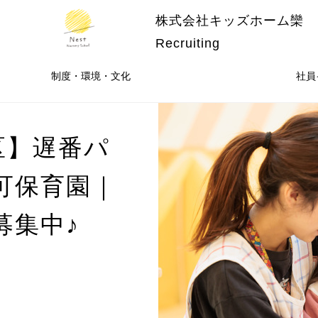
株式会社キッズホーム欒
Recruiting
制度・環境・文化
社員
区】遅番パ
可保育園｜
♪
募集中