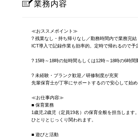
業務内容
≪おススメポイント≫
? 残業なし・持ち帰りなし／勤務時間内で業務完結
ICT導入で記録作業も効率的。定時で帰れるので予
? 15時～18時の短時間もしくは12時～18時の6時
? 未経験・ブランク歓迎／研修制度が充実
先輩保育士が丁寧にサポートするので安心して始め
≪お仕事内容≫
■ 保育業務
1歳児,2歳児（定員19名）の保育全般を担当し
ひとりとじっくり関われます。
■ 遊びと活動