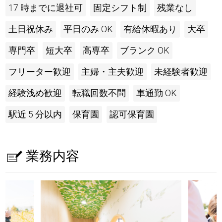
17 時までに退社可
固定シフト制
残業なし
土日祝休み
平日のみ OK
有給休暇あり
大卒
専門卒
短大卒
高専卒
ブランク OK
フリーター歓迎
主婦・主夫歓迎
未経験者歓迎
経験浅め歓迎
転職回数不問
車通勤 OK
駅近 5 分以内
保育園
認可保育園
業務内容