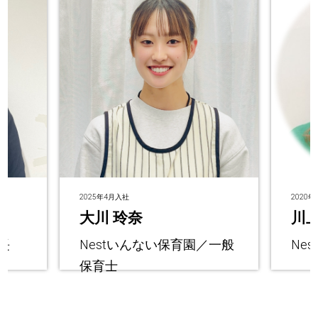
2025年4月入社
2020
大川 玲奈
川上
長
Nestいんない保育園／一般
Ne
保育士