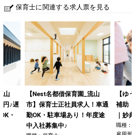
保育士に関連する求人票を見る
流山
【Nest名都借保育園_流山
【ゆう
0円
♪
遅
市】保育士正社員求人！車通
補助（
OK・
勤OK・駐車場あり！年度途
｜妙典
職種：
中入社募集中
♪
雇用形